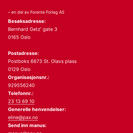
– en del av Forente Forlag AS
Besøksadresse:
Bernhard Getz’ gate 3
0165 Oslo
Postadresse:
Postboks 6673 St. Olavs plass
0129 Oslo
Organisasjonsnr.:
929556240
Telefonnr.:
23 13 69 10
Generelle henvendelser:
eline@pax.no
Send inn manus: