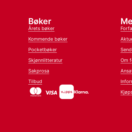
Bøker
Me
Årets bøker
Forfa
Kommende bøker
Aktue
Pocketbøker
Send
Skjønnlitteratur
Om f
Sakprosa
Ansa
Tilbud
Infor
Kjøps