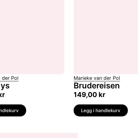
 der Pol
Marieke van der Pol
lys
Brudereisen
kr
149,00
kr
andlekurv
Legg i handlekurv