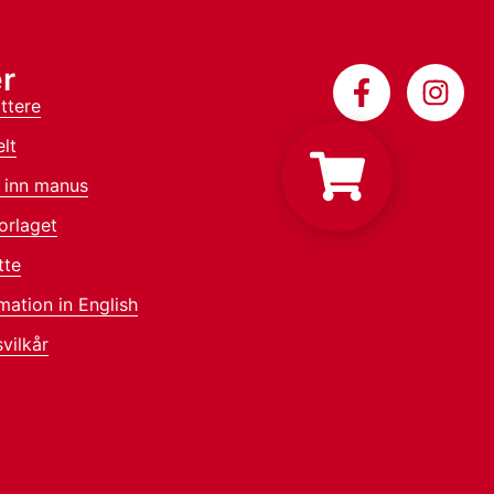
r
ttere
lt
 inn manus
orlaget
tte
mation in English
vilkår