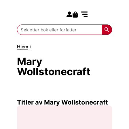
Search for:
Kommende bøker
Search Butt
Search
for:
Hjem
/
Mary Wollstonecraft
Mary
Wollstonecraft
Titler av Mary Wollstonecraft