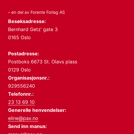
– en del av Forente Forlag AS
Besøksadresse:
Bernhard Getz’ gate 3
0165 Oslo
Postadresse:
Postboks 6673 St. Olavs plass
0129 Oslo
Organisasjonsnr.:
929556240
Telefonnr.:
23 13 69 10
Generelle henvendelser:
eline@pax.no
Send inn manus: