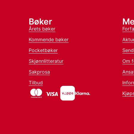
Bøker
Me
Årets bøker
Forfa
Kommende bøker
Aktue
Pocketbøker
Send
Skjønnlitteratur
Om f
Sakprosa
Ansa
Tilbud
Infor
Kjøps