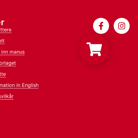
r
ttere
lt
 inn manus
orlaget
tte
mation in English
vilkår