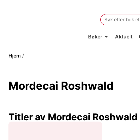
Search
for:
Bøker
Aktuelt
Hjem
/
Mordecai Roshwald
Mordecai Roshwald
Titler av Mordecai Roshwald