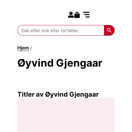
Search for:
Kommende bøker
Search Butt
Search
for:
Hjem
/
Øyvind Gjengaar
Øyvind Gjengaar
Titler av Øyvind Gjengaar