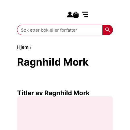
Search for:
Kommende bøker
Search Butt
Search
for:
Hjem
/
Ragnhild Mork
Ragnhild Mork
Titler av Ragnhild Mork