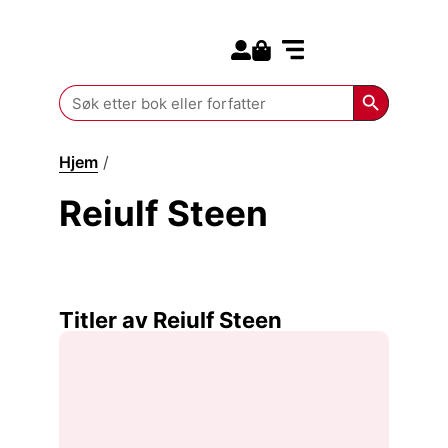
Search for:
Kommende bøker
Search Butt
Search
for:
Hjem
/
Reiulf Steen
Reiulf Steen
Titler av Reiulf Steen