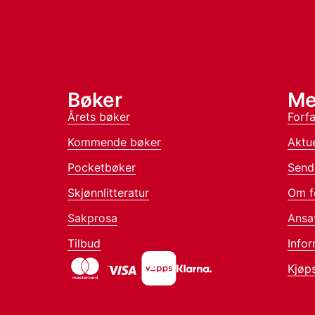
Bøker
Me
Årets bøker
Forfa
Kommende bøker
Aktue
Pocketbøker
Send
Skjønnlitteratur
Om f
Sakprosa
Ansa
Tilbud
Infor
Kjøps