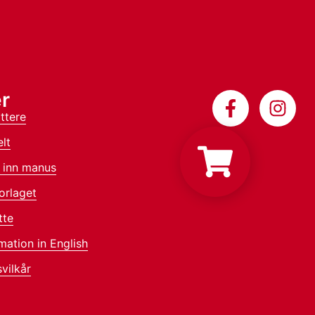
r
ttere
lt
 inn manus
orlaget
tte
mation in English
vilkår