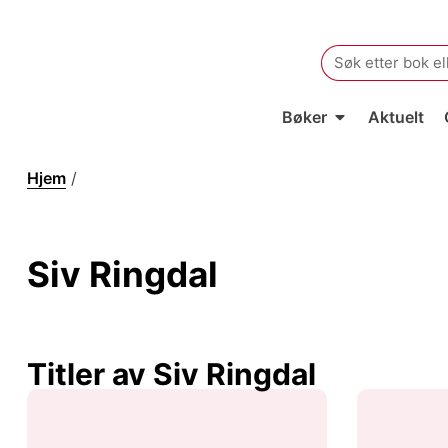
Search
for:
Bøker
Aktuelt
Hjem
/
Siv Ringdal
Siv Ringdal
Titler av Siv Ringdal