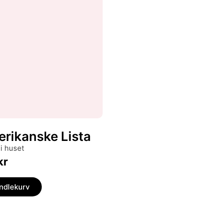
erikanske Lista
 i huset
kr
andlekurv