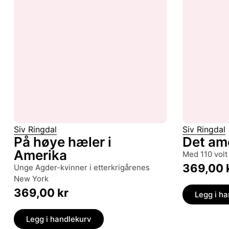
Siv Ringdal
Siv Ringdal
På høye hæler i
Det am
Amerika
med 110 volt
369,00
unge Agder-kvinner i etterkrigårenes
New York
369,00
kr
Legg i h
Legg i handlekurv