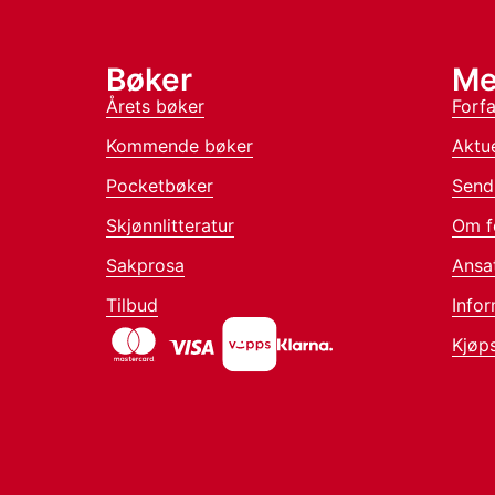
Bøker
Me
Årets bøker
Forfa
Kommende bøker
Aktue
Pocketbøker
Send
Skjønnlitteratur
Om f
Sakprosa
Ansa
Tilbud
Infor
Kjøps