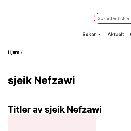
Search
for:
Bøker
Aktuelt
Hjem
/
sjeik Nefzawi
sjeik Nefzawi
Titler av sjeik Nefzawi