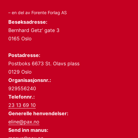
– en del av Forente Forlag AS
Besøksadresse:
Bernhard Getz’ gate 3
0165 Oslo
Postadresse:
Postboks 6673 St. Olavs plass
0129 Oslo
Organisasjonsnr.:
929556240
Telefonnr.:
23 13 69 10
Generelle henvendelser:
eline@pax.no
Send inn manus: