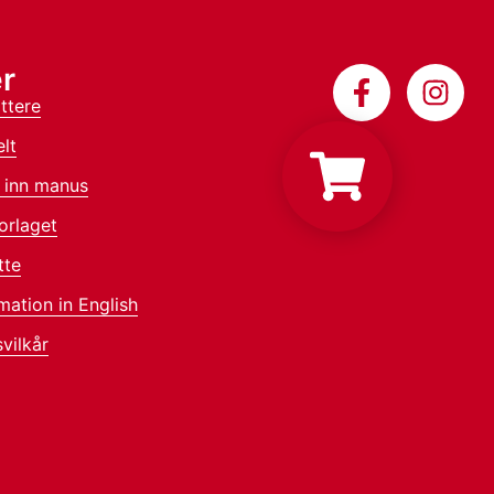
r
ttere
lt
 inn manus
orlaget
tte
mation in English
vilkår