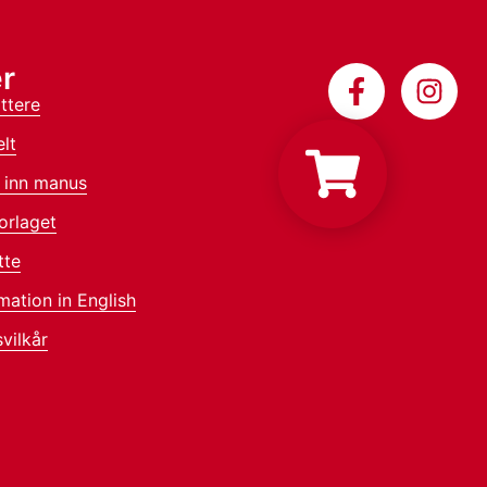
r
ttere
lt
 inn manus
orlaget
tte
mation in English
vilkår