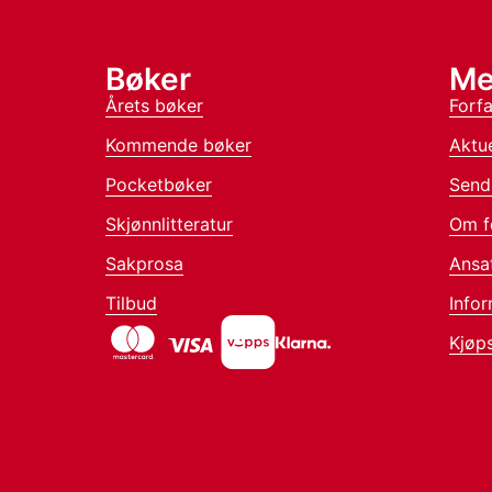
Bøker
Me
Årets bøker
Forfa
Kommende bøker
Aktue
Pocketbøker
Send
Skjønnlitteratur
Om f
Sakprosa
Ansa
Tilbud
Infor
Kjøps