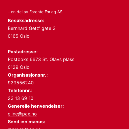
– en del av Forente Forlag AS
Besøksadresse:
Bernhard Getz’ gate 3
0165 Oslo
Postadresse:
Postboks 6673 St. Olavs plass
0129 Oslo
Organisasjonsnr.:
929556240
Telefonnr.:
23 13 69 10
Generelle henvendelser:
eline@pax.no
Send inn manus: