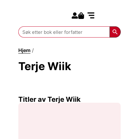
Search for:
Kommende bøker
Search Butt
Search
for:
Hjem
/
Terje Wiik
Terje Wiik
Titler av Terje Wiik