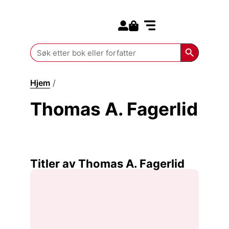
Search for:
Kommende bøker
Search Butt
Search
for:
Hjem
/
Thomas A. Fagerlid
Thomas A. Fagerlid
Titler av Thomas A. Fagerlid