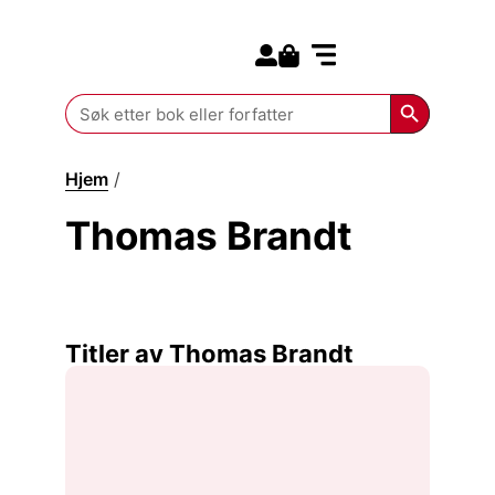
Search for:
Kommende bøker
Search Butt
Search
for:
Hjem
/
Thomas Brandt
Thomas Brandt
Titler av Thomas Brandt