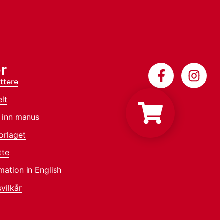
r
ttere
lt
 inn manus
orlaget
tte
mation in English
vilkår