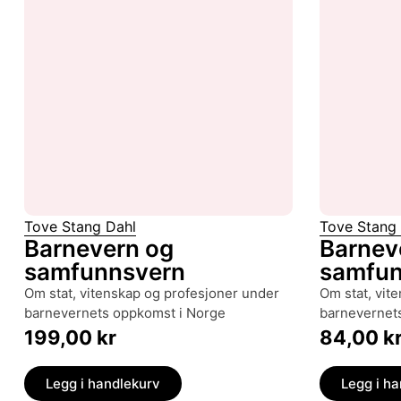
Tove Stang Dahl
Tove Stang
Barnevern og
Barnev
samfunnsvern
samfun
om stat, vitenskap og profesjoner under
om stat, vitenskap og profesjoner under
barnevernets oppkomst i Norge
barnevernet
199,00
kr
84,00
k
Legg i handlekurv
Legg i h