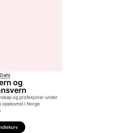
 Dahl
ern og
nsvern
s oppkomst i Norge
r
andlekurv