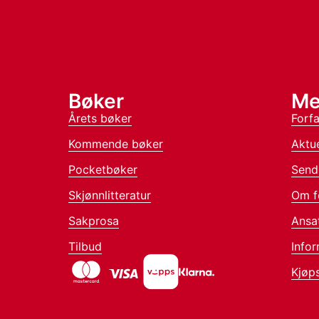
Bøker
Me
Årets bøker
Forfa
Kommende bøker
Aktue
Pocketbøker
Send
Skjønnlitteratur
Om f
Sakprosa
Ansa
Tilbud
Infor
Kjøps