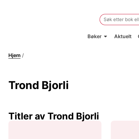
Search
for:
Bøker
Aktuelt
Hjem
/
Trond Bjorli
Trond Bjorli
Titler av Trond Bjorli