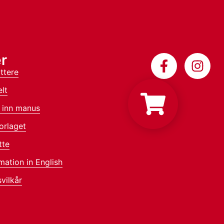
r
ttere
lt
 inn manus
orlaget
tte
mation in English
vilkår