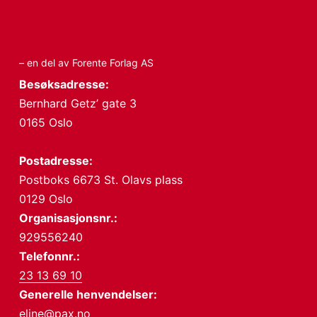
– en del av Forente Forlag AS
Besøksadresse:
Bernhard Getz’ gate 3
0165 Oslo
Postadresse:
Postboks 6673 St. Olavs plass
0129 Oslo
Organisasjonsnr.:
929556240
Telefonnr.:
23 13 69 10
Generelle henvendelser:
eline@pax.no