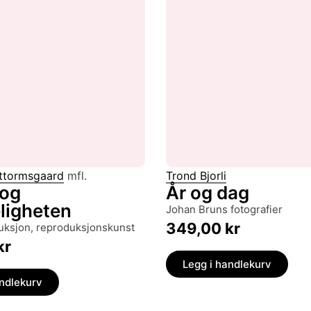
ttormsgaard
mfl.
Trond Bjorli
 og
År og dag
igheten
Johan Bruns fotografier
349,00
kr
duksjon, reproduksjonskunst
kr
Legg i handlekurv
andlekurv