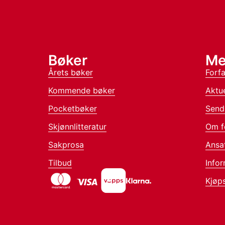
Bøker
Me
Årets bøker
Forfa
Kommende bøker
Aktue
Pocketbøker
Send
Skjønnlitteratur
Om f
Sakprosa
Ansa
Tilbud
Infor
Kjøps