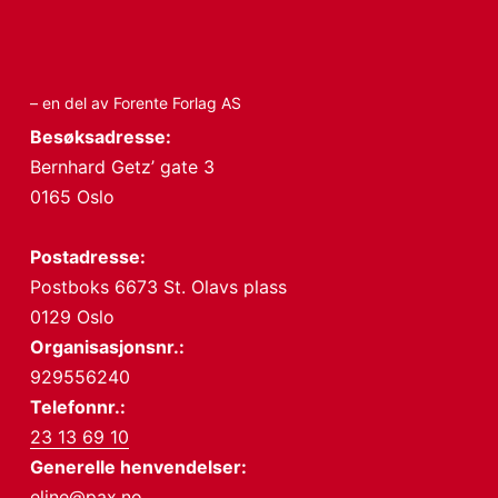
– en del av Forente Forlag AS
Besøksadresse:
Bernhard Getz’ gate 3
0165 Oslo
Postadresse:
Postboks 6673 St. Olavs plass
0129 Oslo
Organisasjonsnr.:
929556240
Telefonnr.:
23 13 69 10
Generelle henvendelser:
eline@pax.no