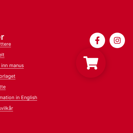
r
ttere
lt
 inn manus
orlaget
tte
mation in English
vilkår