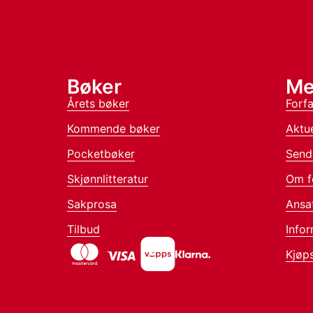
Bøker
Me
Årets bøker
Forfa
Kommende bøker
Aktue
Pocketbøker
Send
Skjønnlitteratur
Om f
Sakprosa
Ansa
Tilbud
Infor
Kjøps