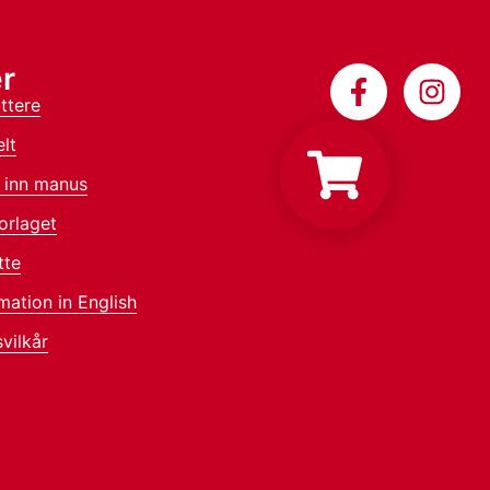
r
ttere
lt
 inn manus
orlaget
tte
mation in English
vilkår