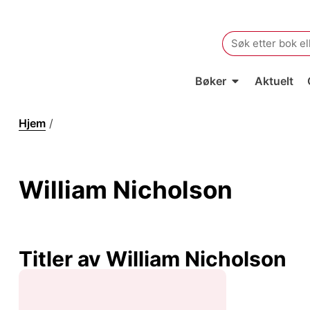
Search
for:
Bøker
Aktuelt
Hjem
/
William Nicholson
William Nicholson
Titler av William Nicholson