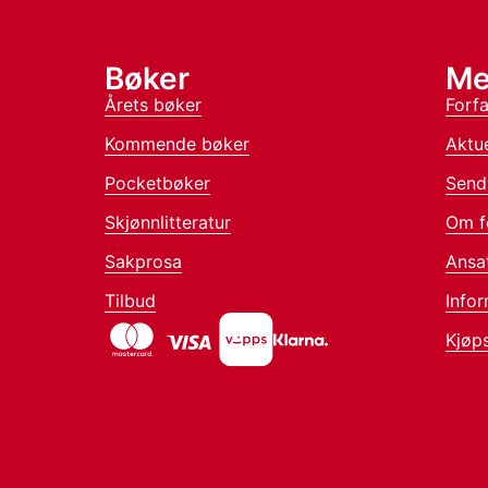
Bøker
Me
Årets bøker
Forfa
Kommende bøker
Aktue
Pocketbøker
Send
Skjønnlitteratur
Om f
Sakprosa
Ansa
Tilbud
Infor
Kjøps