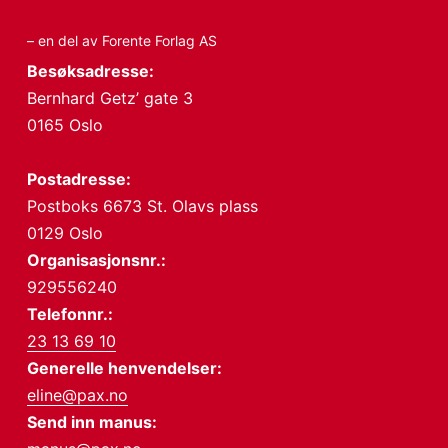
– en del av Forente Forlag AS
Besøksadresse:
Bernhard Getz’ gate 3
0165 Oslo
Postadresse:
Postboks 6673 St. Olavs plass
0129 Oslo
Organisasjonsnr.:
929556240
Telefonnr.:
23 13 69 10
Generelle henvendelser:
eline@pax.no
Send inn manus: