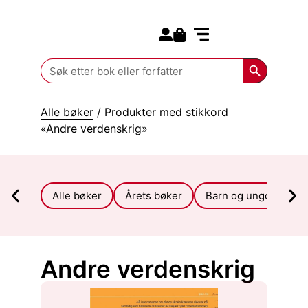
Search for:
Kommende bøker
Search Butt
Search
for:
Alle bøker
/ Produkter med stikkord
«Andre verdenskrig»
Alle bøker
Årets bøker
Barn og ungdom
Andre verdenskrig