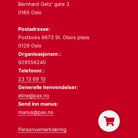
Bernhard Getz’ gate 3
0165 Oslo
Postadresse:
Postboks 6673 St. Olavs plass
0129 Oslo
Organisasjonsnr.:
929556240
Telefonnr.:
23 13 69 10
Generelle henvendelser:
eline@pax.no
Send inn manus:
manus@pax.no
Personvernerklæring