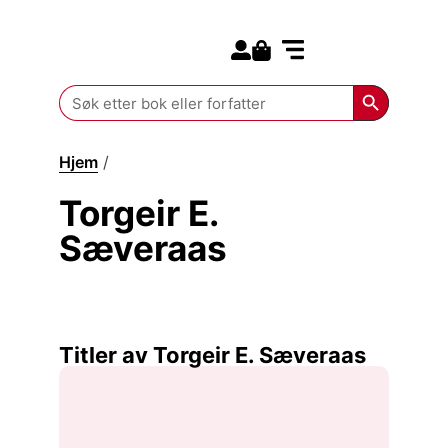
Search for:
Kommende bøker
Search Butt
Search
for:
Hjem
/
Torgeir E. Sæveraas
Torgeir E.
Sæveraas
Titler av Torgeir E. Sæveraas