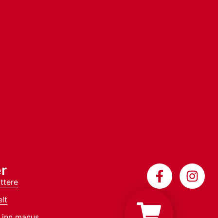
r
ttere
lt
 inn manus