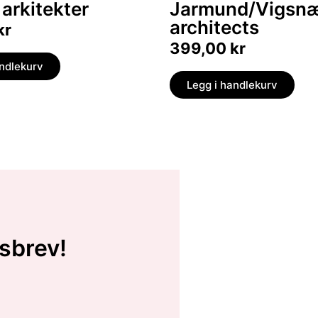
arkitekter
Jarmund/Vigsn
architects
kr
399,00
kr
andlekurv
Legg i handlekurv
sbrev!