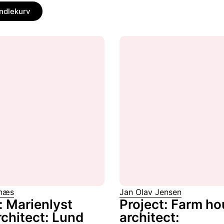
andlekurv
snæs
Jan Olav Jensen
: Marienlyst
Project: Farm ho
rchitect: Lund
architect: