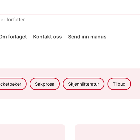
Om forlaget
Kontakt oss
Send inn manus
cketbøker
Sakprosa
Skjønnlitteratur
Tilbud