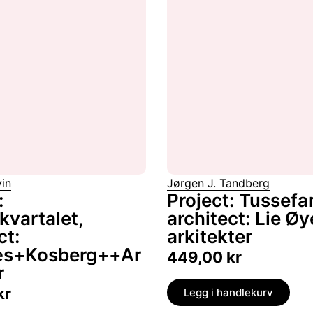
in
Jørgen J. Tandberg
:
Project: Tussefar
kvartalet,
architect: Lie Ø
ct:
arkitekter
æs+Kosberg++Ar
449,00
kr
r
kr
Legg i handlekurv