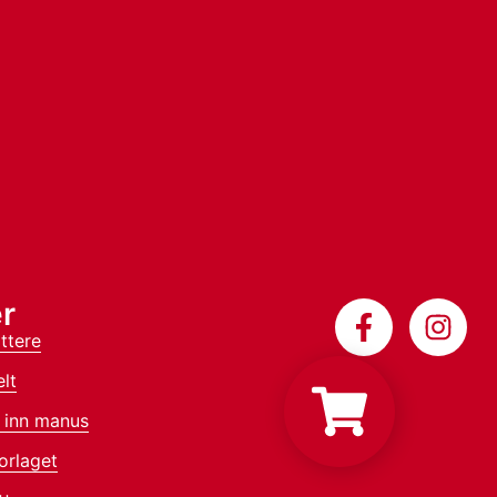
r
ttere
lt
 inn manus
orlaget