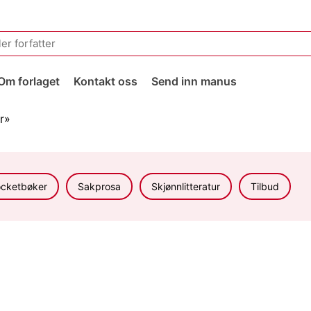
Om forlaget
Kontakt oss
Send inn manus
r»
cketbøker
Sakprosa
Skjønnlitteratur
Tilbud