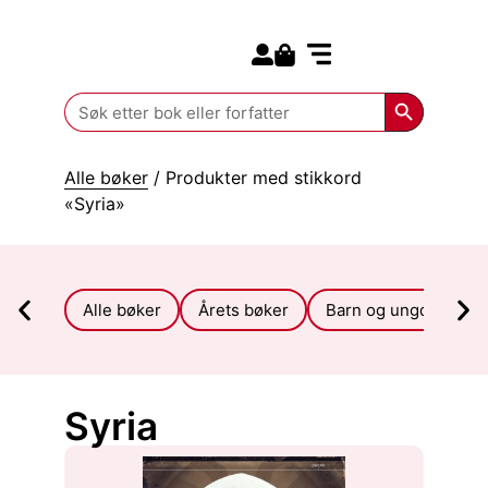
Search for:
Kommende bøker
Search Butt
Search
for:
Alle bøker
/ Produkter med stikkord
«Syria»
Alle bøker
Årets bøker
Barn og ungdom
Syria