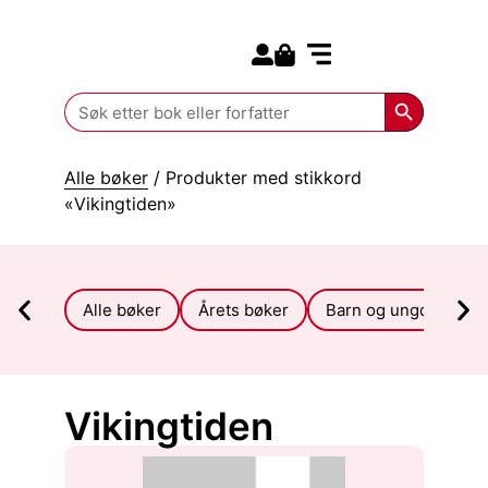
Search for:
Kommende bøker
Search Butt
Search
for:
Alle bøker
/ Produkter med stikkord
«Vikingtiden»
Alle bøker
Årets bøker
Barn og ungdom
Vikingtiden