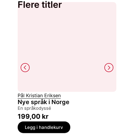
Flere titler
Pål Kristian Eriksen
Tina R
Nye språk i Norge
Gjøds
en språkodyssé
om hag
199,00
kr
399,
Legg i handlekurv
Legg