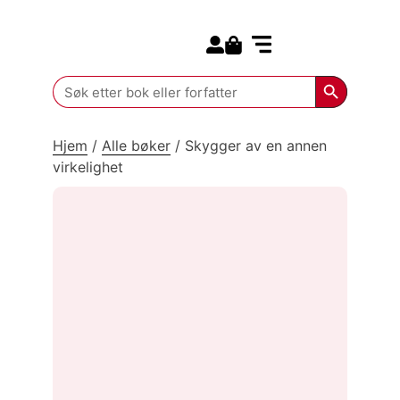
Search for:
Kommende bøker
Search Butt
Search
for:
Hjem
/
Alle bøker
/
Skygger av en annen
virkelighet