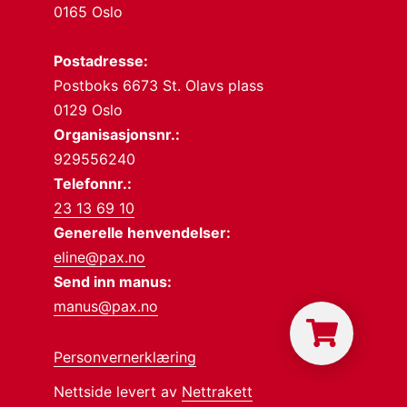
0165 Oslo
Postadresse:
Postboks 6673 St. Olavs plass
0129 Oslo
Organisasjonsnr.:
929556240
Telefonnr.:
23 13 69 10
Generelle henvendelser:
eline@pax.no
Send inn manus:
manus@pax.no
Personvernerklæring
Nettside levert av
Nettrakett