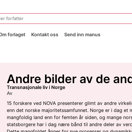
Om forlaget
Kontakt oss
Send inn manus
Andre bilder av de an
transnasjonale liv i Norge
Av
15 forskere ved NOVA presenterer glimt av andre virkel
enn det norske majoritetssamfunnet. Norge er i dag et 
mangfoldig land enn for femten år siden, og mange nor
statsborgere har i dag nære bånd til andre deler av ver
Dette mangfoldet åpner for nye prosesser og dynamikke