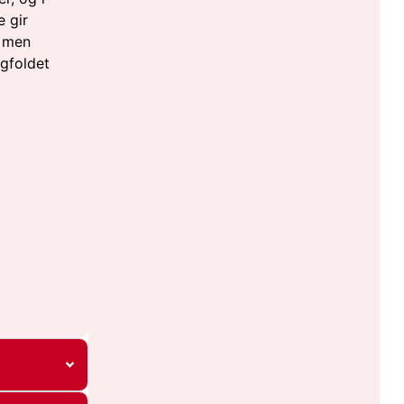
e gir
, men
gfoldet