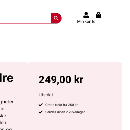
Search Button
Min konto
dre
249,00
kr
Utsolgt
igheter
Gratis frakt fra 250 kr
mer
Sendes innen 2 virkedager
ske
den.
r, og i