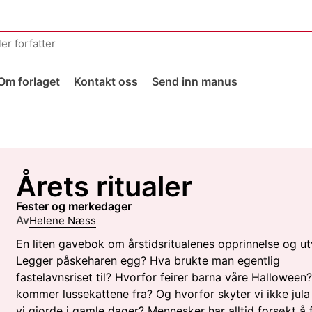
Om forlaget
Kontakt oss
Send inn manus
Årets ritualer
fester og merkedager
Av
Helene Næss
En liten gavebok om årstidsritualenes opprinnelse og utv
Legger påskeharen egg? Hva brukte man egentlig
fastelavnsriset til? Hvorfor feirer barna våre Halloween
kommer lussekattene fra? Og hvorfor skyter vi ikke jula i
vi gjorde i gamle dager? Mennesker har alltid forsøkt å