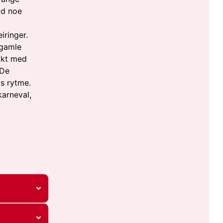
tid noe
iringer.
 gamle
takt med
 De
s rytme.
karneval,