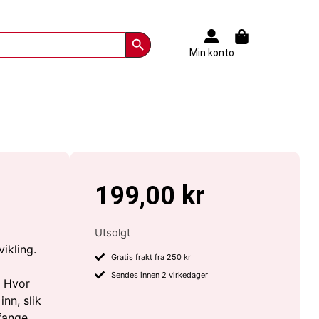
Search Button
Min konto
199,00
kr
Utsolgt
ikling.
Gratis frakt fra 250 kr
Sendes innen 2 virkedager
? Hvor
nn, slik
 fange