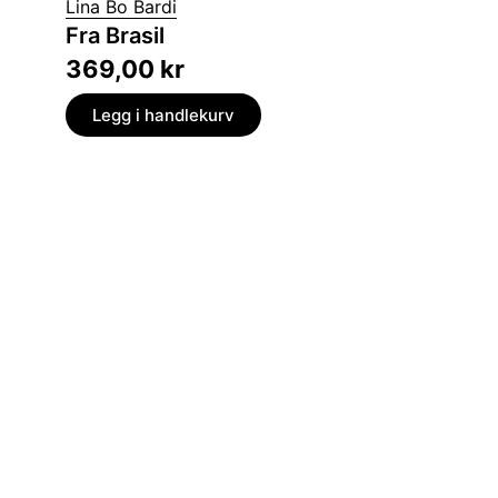
Lina Bo Bardi
Diagr
Fra Brasil
et verk
369,00
kr
399,
Legg i handlekurv
Legg