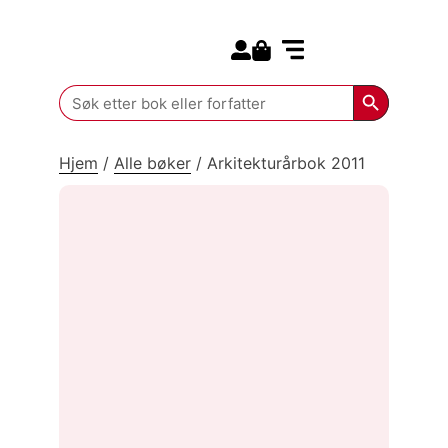
Search for:
Kommende bøker
Search Butt
Search
for:
Hjem
/
Alle bøker
/
Arkitekturårbok 2011