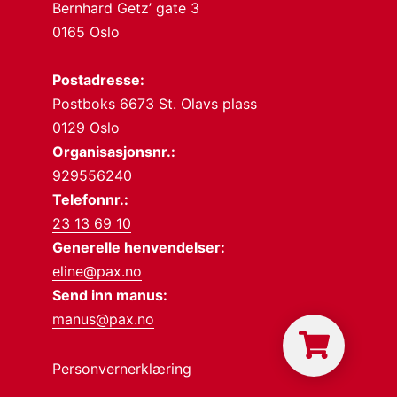
Bernhard Getz’ gate 3
0165 Oslo
Postadresse:
Postboks 6673 St. Olavs plass
0129 Oslo
Organisasjonsnr.:
929556240
Telefonnr.:
23 13 69 10
Generelle henvendelser:
eline@pax.no
Send inn manus:
manus@pax.no
Personvernerklæring