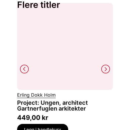
Flere titler
Pål Kris
Erling Dokk Holm
Språk
Project: Ungen, architect
hvorfor dør små språk og hvordan kan vi
Gartnerfuglen arkitekter
redde 
449,00
kr
399,
Legg i handlekurv