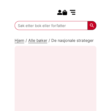
Search for:
Kommende bøker
Search Butt
Search
for:
Hjem
/
Alle bøker
/
De nasjonale strateger