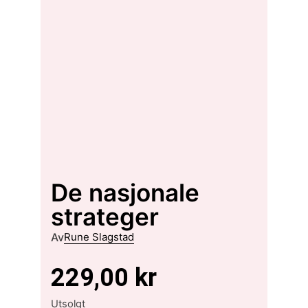
De nasjonale
strateger
Av
Rune Slagstad
229,00
kr
Utsolgt