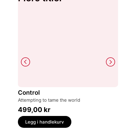
Control
Litter
attempting to tame the world
nye an
499,00
kr
399,
Legg i handlekurv
Legg