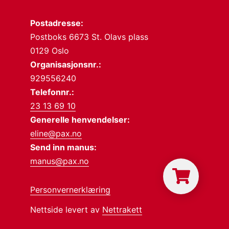
Postadresse:
Postboks 6673 St. Olavs plass
0129 Oslo
Organisasjonsnr.:
929556240
Telefonnr.:
23 13 69 10
Generelle henvendelser:
eline@pax.no
Send inn manus:
manus@pax.no
Personvernerklæring
Nettside levert av
Nettrakett