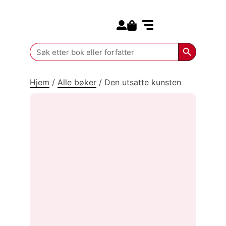
Search for:
Kommende bøker
Search Butt
Search
for:
Hjem
/
Alle bøker
/
Den utsatte kunsten