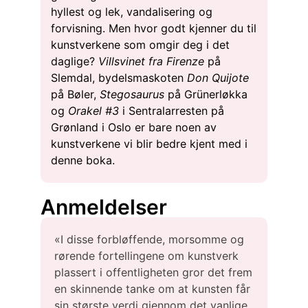
hyllest og lek, vandalisering og
forvisning. Men hvor godt kjenner du til
kunstverkene som omgir deg i det
daglige?
Villsvinet
fra Firenze
på
Slemdal, bydelsmaskoten
Don Quijote
på Bøler,
Stegosaurus
på Grünerløkka
og
Orakel #3
i Sentralarresten på
Grønland i Oslo er bare noen av
kunstverkene vi blir bedre kjent med i
denne boka.
Anmeldelser
«I disse forbløffende, morsomme og
rørende fortellingene om kunstverk
plassert i offentligheten gror det frem
en skinnende tanke om at kunsten får
sin største verdi gjennom det vanlige