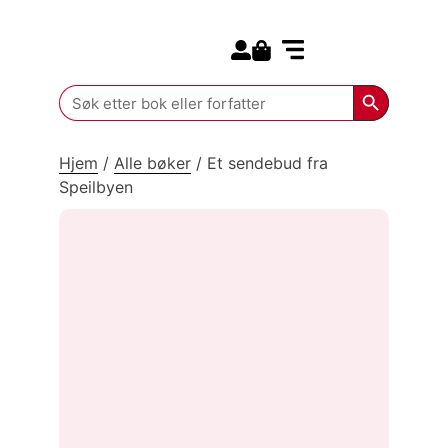
Search for:
Kommende bøker
Search Butt
Search
for:
Hjem
/
Alle bøker
/
Et sendebud fra
Speilbyen