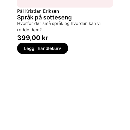
Pål Kristian Eriksen
Kristin
Språk på sotteseng
Fra en
hvorfor dør små språk og hvordan kan vi
et språk 
redde dem?
199,
399,00
kr
Legg
Legg i handlekurv