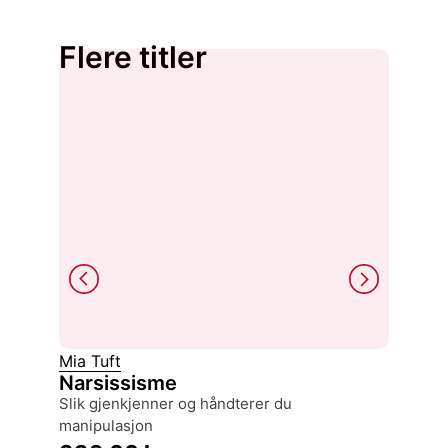
Flere titler
Mia Tuft
Erling 
Narsissisme
Projec
slik gjenkjenner og håndterer du
Gartn
manipulasjon
449,