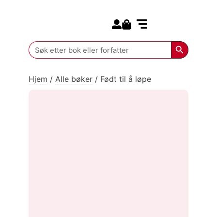
Search for:
Kommende bøker
Search Butt
Search
for:
Hjem
/
Alle bøker
/
Født til å løpe