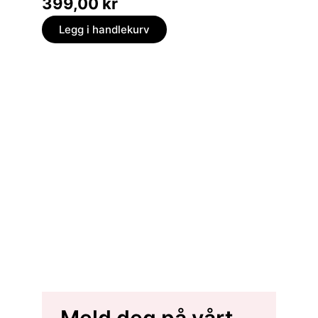
399,00
kr
Legg
Legg i handlekurv