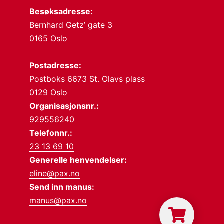
Besøksadresse:
Bernhard Getz’ gate 3
0165 Oslo
Postadresse:
Postboks 6673 St. Olavs plass
0129 Oslo
Organisasjonsnr.:
929556240
Telefonnr.:
23 13 69 10
Generelle henvendelser:
eline@pax.no
Send inn manus:
manus@pax.no