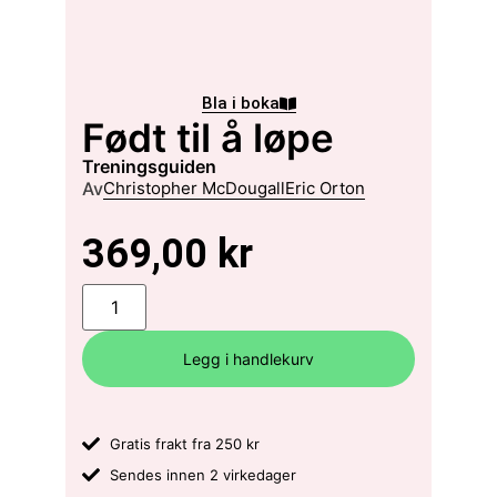
Bla i boka
Født til å løpe
treningsguiden
Av
Christopher McDougall
Eric Orton
369,00
kr
Legg i handlekurv
Gratis frakt fra 250 kr
Sendes innen 2 virkedager