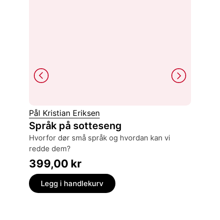
Pål Kristian Eriksen
Arne Em
Språk på sotteseng
Forfe
hvorfor dør små språk og hvordan kan vi
norsk 
redde dem?
399,
399,00
kr
Legg
Legg i handlekurv