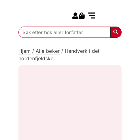
Search for:
Kommende bøker
Search Butt
Search
for:
Hjem
/
Alle bøker
/
Handverk i det
nordenfjeldske