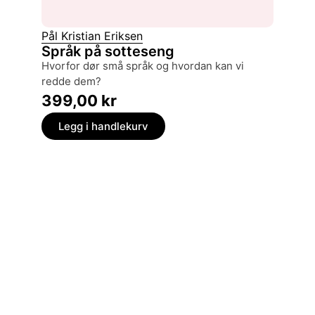
Pål Kristian Eriksen
Pål Kris
Språk på sotteseng
Nye s
hvorfor dør små språk og hvordan kan vi
en spr
redde dem?
199,
399,00
kr
Legg
Legg i handlekurv