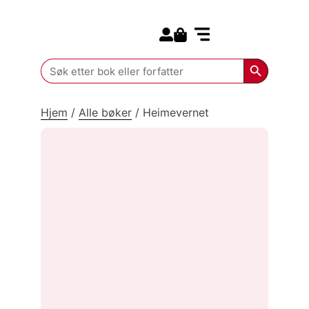
Search for:
Kommende bøker
Search Butt
Search
for:
Hjem
/
Alle bøker
/
Heimevernet