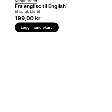
Kristin Bech
Pål Kris
Fra englisc til English
Nye s
et språk blir til
en spr
199,00
kr
199,
Legg i handlekurv
Legg