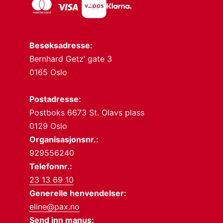
Besøksadresse:
Bernhard Getz’ gate 3
0165 Oslo
Postadresse:
Postboks 6673 St. Olavs plass
0129 Oslo
Organisasjonsnr.:
929556240
Telefonnr.:
23 13 69 10
Generelle henvendelser:
eline@pax.no
Send inn manus: