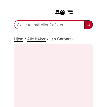
Search for:
Kommende bøker
Search Butt
Search
for:
Hjem
/
Alle bøker
/
Jan Garbarek