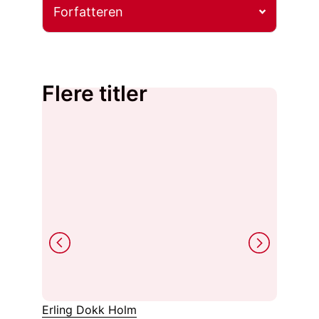
Forfatteren
Flere titler
Erling Dokk Holm
Asger J