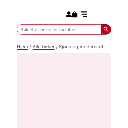
Search for:
Kommende bøker
Search Butt
Search
for:
Hjem
/
Alle bøker
/
Kjønn og modernitet