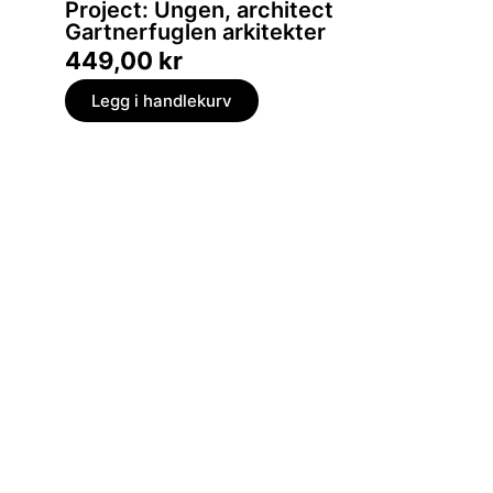
Project: Ungen, architect
Estet
Gartnerfuglen arkitekter
fenom
449,00
kr
369,
Legg i handlekurv
Legg