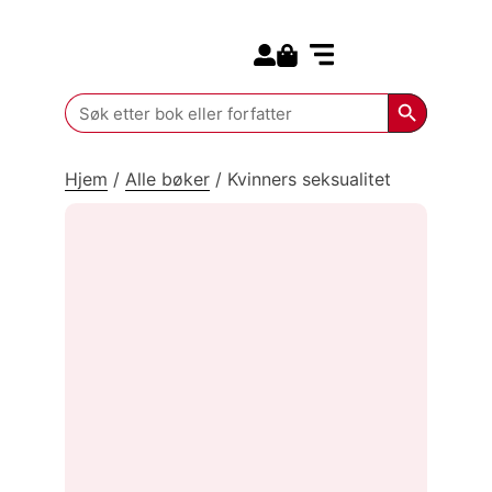
Search for:
Kommende bøker
Search Butt
Search
for:
Hjem
/
Alle bøker
/
Kvinners seksualitet