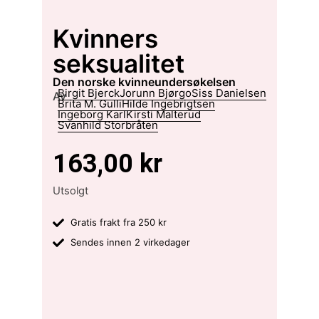
Kvinners
seksualitet
den norske kvinneundersøkelsen
Birgit Bjerck
Jorunn Bjørgo
Siss Danielsen
Av
Brita M. Gulli
Hilde Ingebrigtsen
Ingeborg Karl
Kirsti Malterud
Svanhild Storbråten
163,00
kr
Utsolgt
Gratis frakt fra 250 kr
Sendes innen 2 virkedager