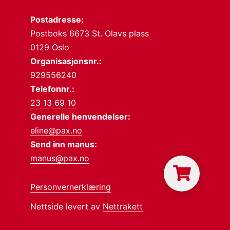
Postadresse:
Postboks 6673 St. Olavs plass
0129 Oslo
Organisasjonsnr.:
929556240
Telefonnr.:
23 13 69 10
Generelle henvendelser:
eline@pax.no
Send inn manus:
manus@pax.no
Personvernerklæring
Nettside levert av
Nettrakett