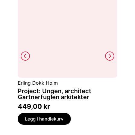
Hans Pe
Erling Dokk Holm
Domme
Project: Ungen, architect
den tyske okkupasjonen 1940-1945 og den
Gartnerfuglen arkitekter
norske r
449,00
kr
399,
Legg i handlekurv
Legg