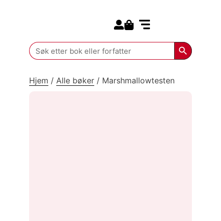
Search for:
Kommende bøker
Search Butt
Search
for:
Hjem
/
Alle bøker
/
Marshmallowtesten