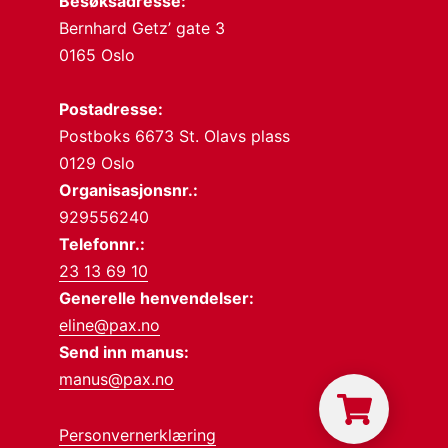
Besøksadresse:
Bernhard Getz’ gate 3
0165 Oslo
Postadresse:
Postboks 6673 St. Olavs plass
0129 Oslo
Organisasjonsnr.:
929556240
Telefonnr.:
23 13 69 10
Generelle henvendelser:
eline@pax.no
Send inn manus:
manus@pax.no
Personvernerklæring