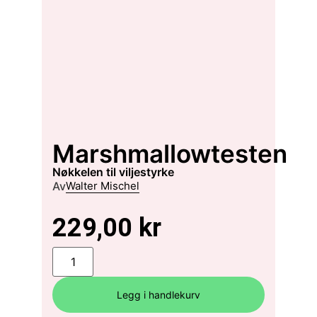
Marshmallowtesten
nøkkelen til viljestyrke
Av
Walter Mischel
229,00
kr
Legg i handlekurv