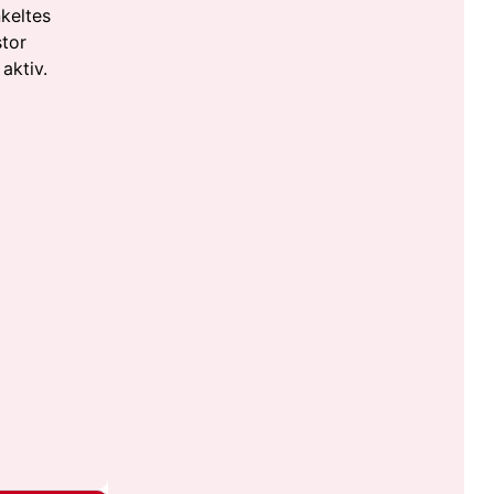
nkeltes
stor
aktiv.