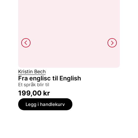
Kristin Bech
Pål Kris
Fra englisc til English
Nye s
et språk blir til
en spr
199,00
kr
199,
Legg i handlekurv
Legg