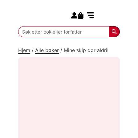
Search for:
Kommende bøker
Search Butt
Search
for:
Hjem
/
Alle bøker
/
Mine skip dør aldri!