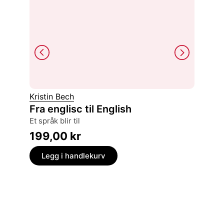
Alois Ri
Kristin Bech
Den 
Fra englisc til English
minne
et språk blir til
tilbli
199,00
kr
369,
Legg i handlekurv
Legg