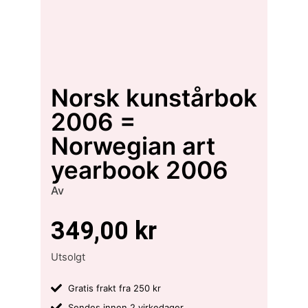
Norsk kunstårbok
2006 =
Norwegian art
yearbook 2006
Av
349,00
kr
Utsolgt
Gratis frakt fra 250 kr
Sendes innen 2 virkedager