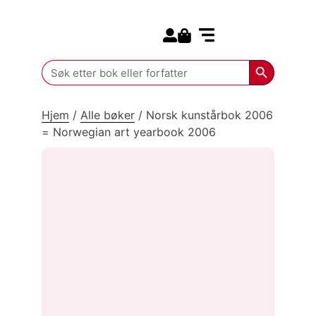
Search for:
Kommende bøker
Search Butt
Search
for:
Hjem
/
Alle bøker
/
Norsk kunstårbok 2006
= Norwegian art yearbook 2006