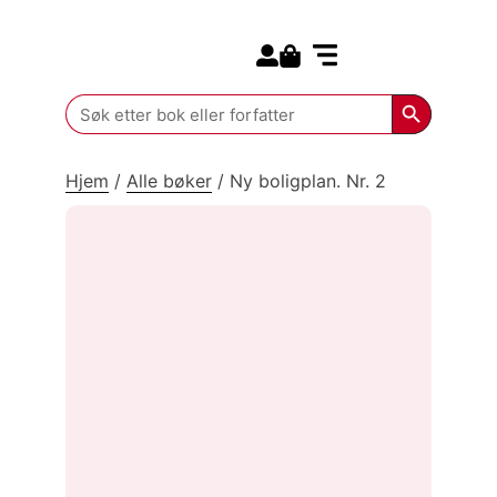
Search for:
Kommende bøker
Search Butt
Search
for:
Hjem
/
Alle bøker
/
Ny boligplan. Nr. 2