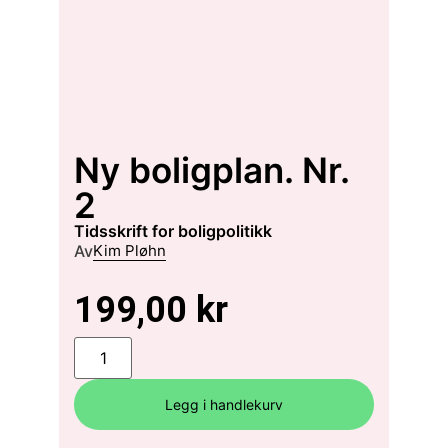
Ny boligplan. Nr.
2
tidsskrift for boligpolitikk
Av
Kim Pløhn
199,00
kr
Legg i handlekurv