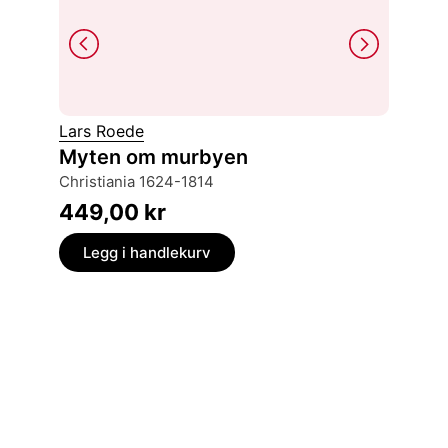
Lars Roede
Karl Ott
Myten om murbyen
North 
Christiania 1624-1814
a mono
449,00
kr
299,
Legg i handlekurv
Legg