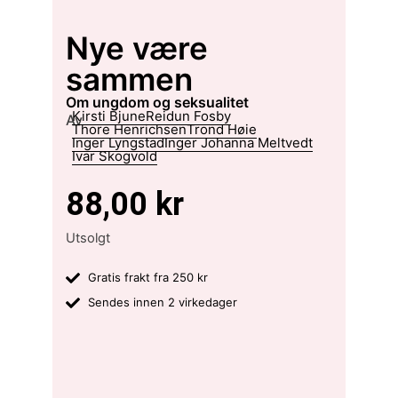
Nye være
sammen
om ungdom og seksualitet
Kirsti Bjune
Reidun Fosby
Av
Thore Henrichsen
Trond Høie
Inger Lyngstad
Inger Johanna Meltvedt
Ivar Skogvold
88,00
kr
Utsolgt
Gratis frakt fra 250 kr
Sendes innen 2 virkedager