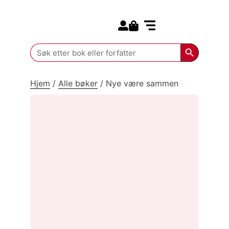
Search for:
Kommende bøker
Search Butt
Search
for:
Hjem
/
Alle bøker
/
Nye være sammen