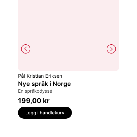
Vibeke
Pål Kristian Eriksen
Litt la
Nye språk i Norge
Romerriket falt for 1500 år siden, men latinen
en språkodyssé
lever!
199,00
kr
249,
Legg i handlekurv
Legg