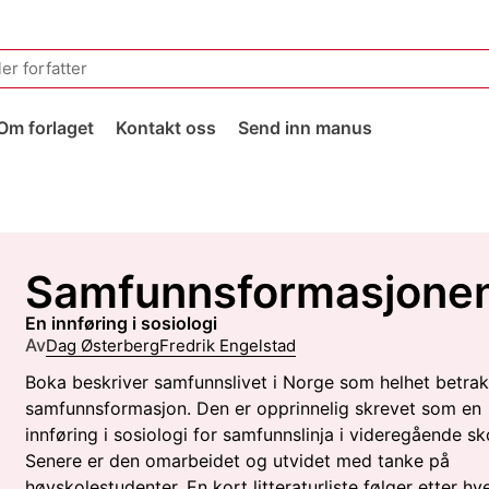
Om forlaget
Kontakt oss
Send inn manus
Samfunnsformasjone
en innføring i sosiologi
Av
Dag Østerberg
Fredrik Engelstad
Boka beskriver samfunnslivet i Norge som helhet betrak
samfunnsformasjon. Den er opprinnelig skrevet som en
innføring i sosiologi for samfunnslinja i videregående sk
Senere er den omarbeidet og utvidet med tanke på
høyskolestudenter. En kort litteraturliste følger etter hv