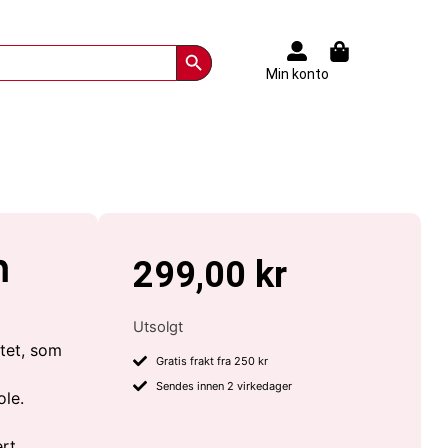
Search Button
Min konto
n
299,00
kr
Utsolgt
tet, som
Gratis frakt fra 250 kr
Sendes innen 2 virkedager
ole.
ert