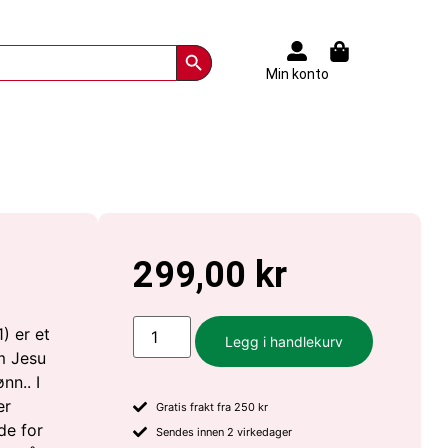
Search Button
Min konto
299,00
kr
) er et
Legg i handlekurv
m Jesu
nn.. I
er
Gratis frakt fra 250 kr
de for
Sendes innen 2 virkedager