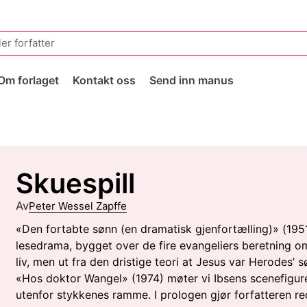
Om forlaget
Kontakt oss
Send inn manus
Skuespill
Av
Peter Wessel Zapffe
«Den fortabte sønn (en dramatisk gjenfortælling)» (1951
lesedrama, bygget over de fire evangeliers beretning o
liv, men ut fra den dristige teori at Jesus var Herodes’ sø
«Hos doktor Wangel» (1974) møter vi Ibsens scenefigur
utenfor stykkenes ramme. I prologen gjør forfatteren re