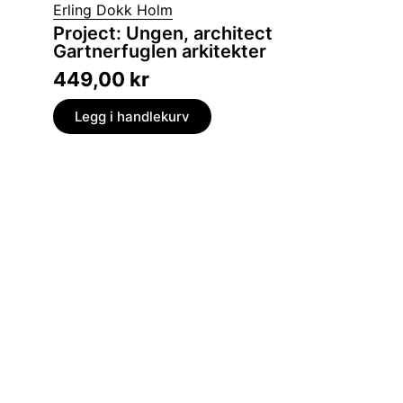
Pål Kris
Erling Dokk Holm
Språk
Project: Ungen, architect
hvorfor dør små språk og hvordan kan vi
Gartnerfuglen arkitekter
redde 
449,00
kr
399,
Legg i handlekurv
Legg