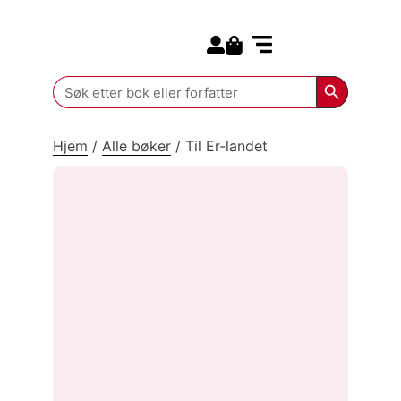
Search for:
Kommende bøker
Search Butt
Search
for:
Hjem
/
Alle bøker
/
Til Er-landet