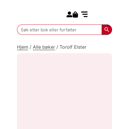
Search for:
Kommende bøker
Search Butt
Search
for:
Hjem
/
Alle bøker
/
Torolf Elster