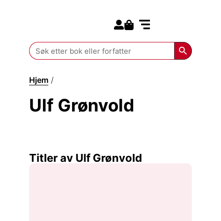
Search for:
Kommende bøker
Search Butt
Search
for:
Hjem
/
Ulf Grønvold
Ulf Grønvold
Titler av Ulf Grønvold