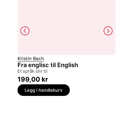
Kristin Bech
Tina R
Fra englisc til English
Gjøds
et språk blir til
om hag
199,00
kr
399,
Legg i handlekurv
Legg