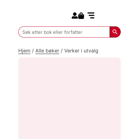
Search for:
Kommende bøker
Search Butt
Search
for:
Hjem
/
Alle bøker
/
Verker i utvalg