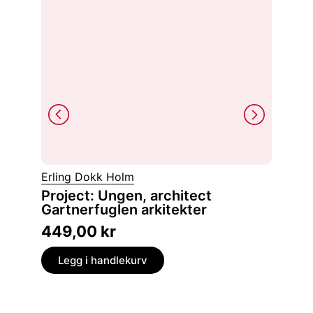
Hans Pe
Erling Dokk Holm
Domme
Project: Ungen, architect
den tyske okkupasjonen 1940-1945 og den
Gartnerfuglen arkitekter
norske r
449,00
kr
399,
Legg i handlekurv
Legg