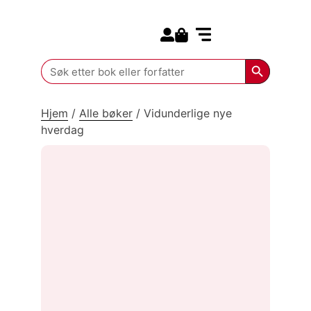
Search for:
Kommende bøker
Search Butt
Search
for:
Hjem
/
Alle bøker
/
Vidunderlige nye
hverdag