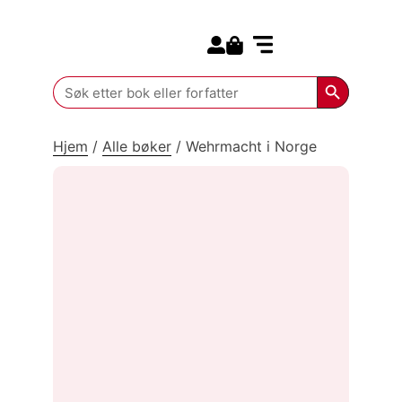
Search for:
Kommende bøker
Search Butt
Search
for:
Hjem
/
Alle bøker
/
Wehrmacht i Norge