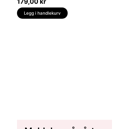
179,00
kr
449,
Legg i handlekurv
Legg