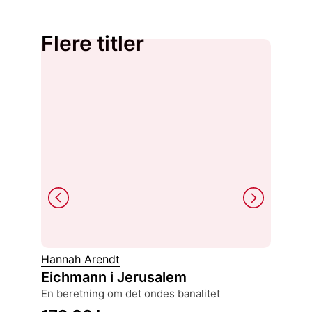
Flere titler
Ruth H
Hannah Arendt
Frie o
Eichmann i Jerusalem
offentlighet, ytringsfrihet og medborgerskap
en beretning om det ondes banalitet
1814-19