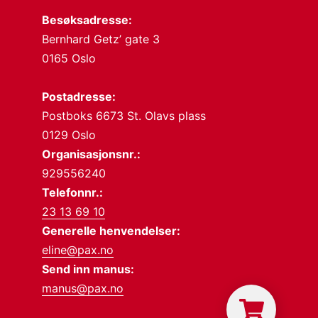
Besøksadresse:
Bernhard Getz’ gate 3
0165 Oslo
Postadresse:
Postboks 6673 St. Olavs plass
0129 Oslo
Organisasjonsnr.:
929556240
Telefonnr.:
23 13 69 10
Generelle henvendelser:
eline@pax.no
Send inn manus:
manus@pax.no