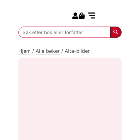
Search for:
Kommende bøker
Search Butt
Search
for:
Hjem
/
Alle bøker
/
Alta-bilder