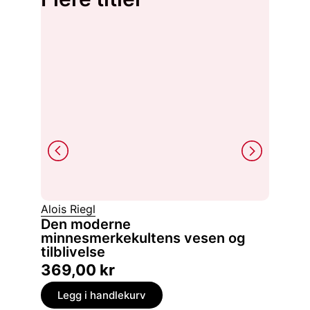
Alois Riegl
Håkon 
Den moderne
Projec
minnesmerkekultens vesen og
archi
tilblivelse
399,
369,00
kr
Legg
Legg i handlekurv