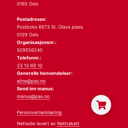
0165 Oslo
Postadresse:
Postboks 6673 St. Olavs plass
0129 Oslo
Organisasjonsnr.:
929556240
Telefonnr.:
23 13 69 10
Generelle henvendelser:
eline@pax.no
Send inn manus:
manus@pax.no
Personvernerklæring
Nettside levert av
Nettrakett